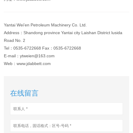
Yantai Wei'en Petroleum Machinery Co. Ltd.
Address：Shandong province Yantai city Laishan District lusida
Road No. 2
Tel：0535-6722668 Fax：0535-6722668
E-mail：ytweien@163.com
Web：www.jdabbett.com
在线留言