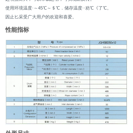
使用环境温度·～45℃～＄℃．储存温度··劝℃《了℃。
因止匕采受广大用户的欢迎和喜爱。
性能指标