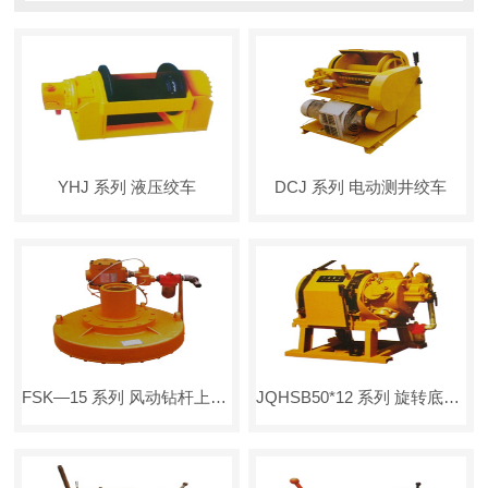
YHJ 系列 液压绞车
DCJ 系列 电动测井绞车
FSK—15 系列 风动钻杆上扣器
JQHSB50*12 系列 旋转底座双制动气动绞车