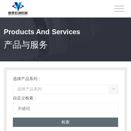
Products And Services
产品与服务
选择产品系列：
自定义检索：